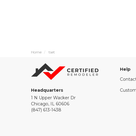
Home
tset
Help
Contac
Headquarters
Custom
1 N Upper Wacker Dr
Chicago, IL 60606
(847) 613-1438