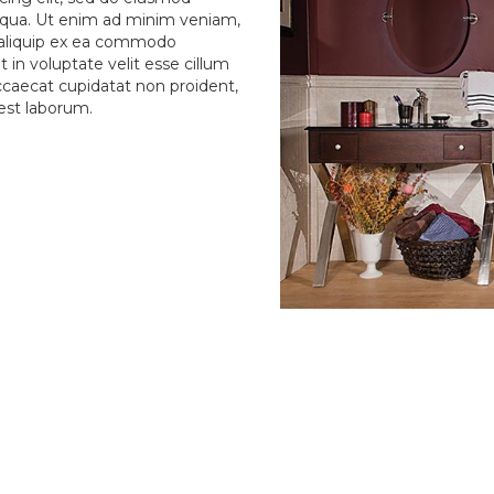
liqua. Ut enim ad minim veniam,
ut aliquip ex ea commodo
 in voluptate velit esse cillum
occaecat cupidatat non proident,
 est laborum.