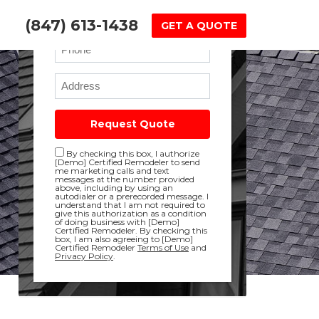
Email
(847) 613-1438
GET A QUOTE
Phone
Full Address
Request Quote
Disclaimer checkbox
By checking this box, I authorize
[Demo] Certified Remodeler to send
me marketing calls and text
messages at the number provided
above, including by using an
autodialer or a prerecorded message. I
understand that I am not required to
give this authorization as a condition
of doing business with [Demo]
Certified Remodeler. By checking this
box, I am also agreeing to [Demo]
Certified Remodeler
Terms of Use
and
Privacy Policy
.