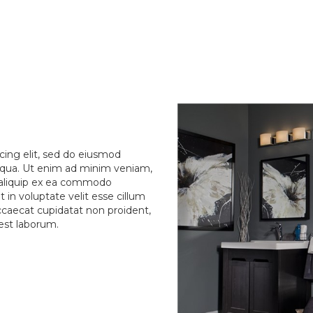
cing elit, sed do eiusmod
liqua. Ut enim ad minim veniam,
ut aliquip ex ea commodo
 in voluptate velit esse cillum
occaecat cupidatat non proident,
 est laborum.